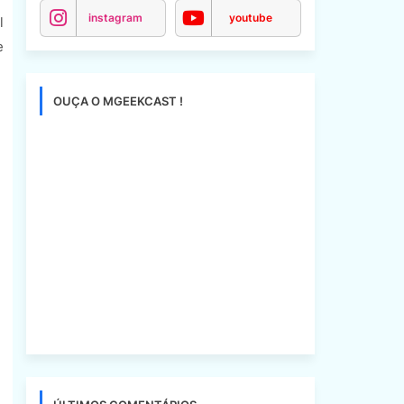
instagram
youtube
l
e
OUÇA O MGEEKCAST !