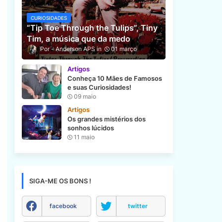
CURIOSIDADES
“Tip Toe Through the Tulips”, Tiny
Tim, a música que da medo
Anderson APS
01 março
Artigos
Conheça 10 Mães de Famosos
e suas Curiosidades!
09 maio
Artigos
Os grandes mistérios dos
sonhos lúcidos
11 maio
SIGA-ME OS BONS !
facebook
twitter