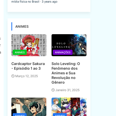
mídia física no Brasil
·
3 years ago
ANIMES
s
r
a
ANIMES
ANIMAÇÕES
Cardcaptor Sakura
Solo Leveling: O
- Episódio 1 ao 3
Fenômeno dos
Animes e Sua
Março 12, 2025
Revolução no
Gênero
Janeiro 31, 2025
ANIMES
ANIMES