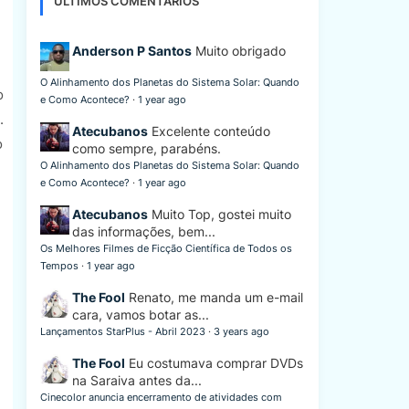
ÚLTIMOS COMENTÁRIOS
Anderson P Santos
Muito obrigado
O Alinhamento dos Planetas do Sistema Solar: Quando
o
e Como Acontece?
·
1 year ago
.
Atecubanos
Excelente conteúdo
o
como sempre, parabéns.
O Alinhamento dos Planetas do Sistema Solar: Quando
e Como Acontece?
·
1 year ago
Atecubanos
Muito Top, gostei muito
das informações, bem...
Os Melhores Filmes de Ficção Científica de Todos os
Tempos
·
1 year ago
The Fool
Renato, me manda um e-mail
cara, vamos botar as...
Lançamentos StarPlus - Abril 2023
·
3 years ago
The Fool
Eu costumava comprar DVDs
na Saraiva antes da...
Cinecolor anuncia encerramento de atividades com