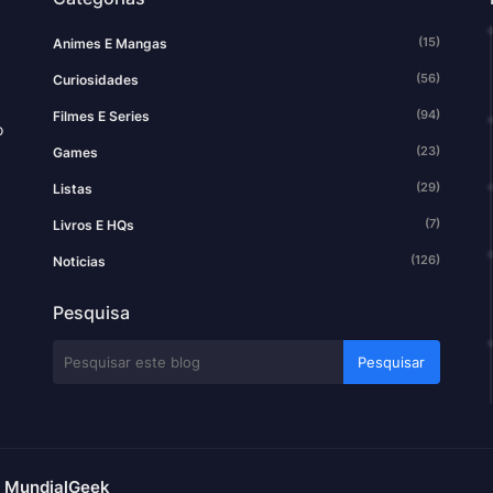
(15)
Animes E Mangas
(56)
Curiosidades
(94)
Filmes E Series
o
(23)
Games
(29)
Listas
(7)
Livros E HQs
(126)
Noticias
Pesquisa
– MundialGeek