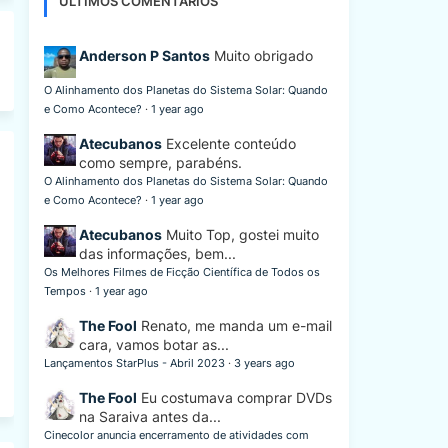
ÚLTIMOS COMENTÁRIOS
Anderson P Santos
Muito obrigado
O Alinhamento dos Planetas do Sistema Solar: Quando
e Como Acontece?
·
1 year ago
Atecubanos
Excelente conteúdo
como sempre, parabéns.
O Alinhamento dos Planetas do Sistema Solar: Quando
e Como Acontece?
·
1 year ago
Atecubanos
Muito Top, gostei muito
das informações, bem...
Os Melhores Filmes de Ficção Científica de Todos os
Tempos
·
1 year ago
The Fool
Renato, me manda um e-mail
cara, vamos botar as...
Lançamentos StarPlus - Abril 2023
·
3 years ago
The Fool
Eu costumava comprar DVDs
na Saraiva antes da...
Cinecolor anuncia encerramento de atividades com