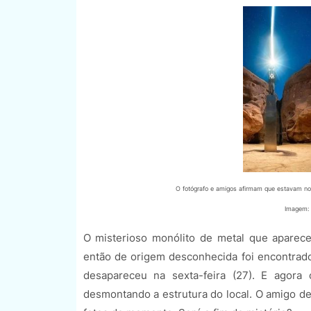
O fotógrafo e amigos afirmam que estavam no 
Imagem: 
O misterioso monólito de metal que aparece
então de origem desconhecida foi encontrado
desapareceu na sexta-feira (27). E agora
desmontando a estrutura do local. O amigo d