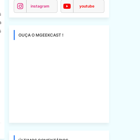
instagram
youtube
s
a
s
OUÇA O MGEEKCAST !