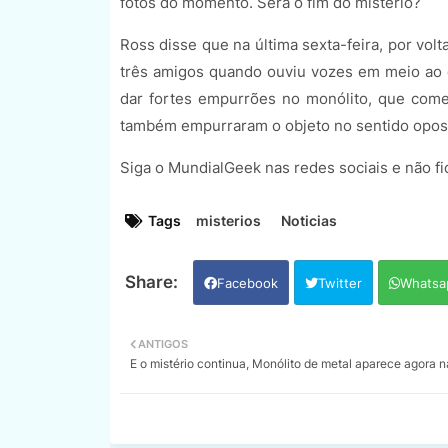
fotos do momento. Será o fim do mistério?
Ross disse que na última sexta-feira, por volt
três amigos quando ouviu vozes em meio ao 
dar fortes empurrões no monólito, que come
também empurraram o objeto no sentido oposto
Siga o MundialGeek nas redes sociais e não fi
Tags
misterios
Noticias
Facebook
Twitter
Whatsa
ANTIGOS
E o mistério continua, Monólito de metal aparece agora 