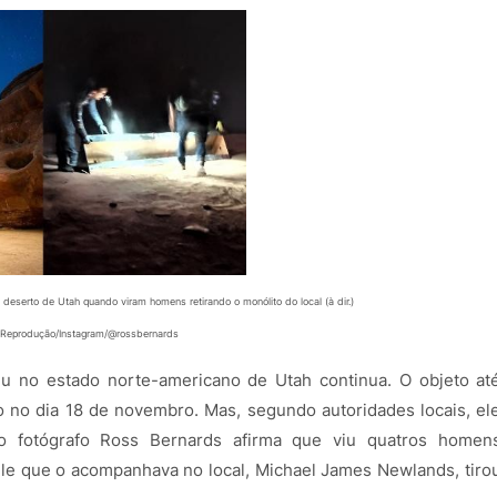
deserto de Utah quando viram homens retirando o monólito do local (à dir.)
Reprodução/Instagram/@rossbernards
u no estado norte-americano de Utah continua. O objeto at
 no dia 18 de novembro. Mas, segundo autoridades locais, el
 o fotógrafo Ross Bernards afirma que viu quatros homen
ele que o acompanhava no local, Michael James Newlands, tiro