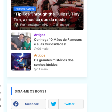
CURIOSIDADES
“Tip Toe Through the Tulips”, Tiny
Tim, a música que da medo
Anderson APS
01 março
Artigos
Conheça 10 Mães de Famosos
e suas Curiosidades!
09 maio
Artigos
Os grandes mistérios dos
sonhos lúcidos
11 maio
é
SIGA-ME OS BONS !
e
s
facebook
twitter
u