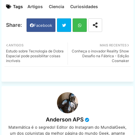
Tags
Artigos
Ciencia
Curiosidades
Facebook
Twi
Wh
ANTIGOS
MAIS RECENTES
Estudo sobre Tecnologia de Dobra
Conheça o inovador Reality Show
tter
ats
Espacial pode possibilitar coisas
Desafio na Fábrica - Edição
incríveis
Cosmaker
app
Anderson APS
Matemática é o segredo! Editor do Instagram do MundialGeek,
um dos colunistas da melhor página do mundo Geek, amante