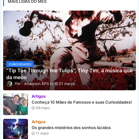
MAIS LIDAS DO MÊS
CURIOSIDADES
“Tip Toe Through the Tulips”, Tiny Tim, a música que
da medo
Anderson APS
01 março
Artigos
Conheça 10 Mães de Famosos e suas Curiosidades!
09 maio
Artigos
Os grandes mistérios dos sonhos lúcidos
11 maio