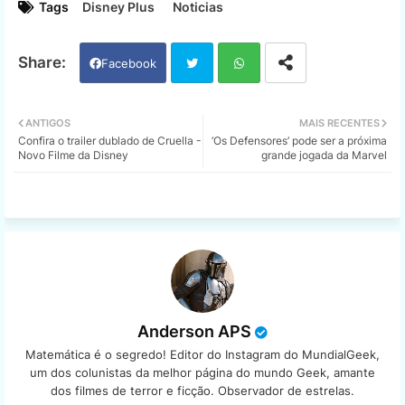
Tags
Disney Plus
Noticias
Facebook
Twi
Wh
ANTIGOS
MAIS RECENTES
Confira o trailer dublado de Cruella -
‘Os Defensores’ pode ser a próxima
tter
ats
Novo Filme da Disney
grande jogada da Marvel
app
Anderson APS
Matemática é o segredo! Editor do Instagram do MundialGeek,
um dos colunistas da melhor página do mundo Geek, amante
dos filmes de terror e ficção. Observador de estrelas.