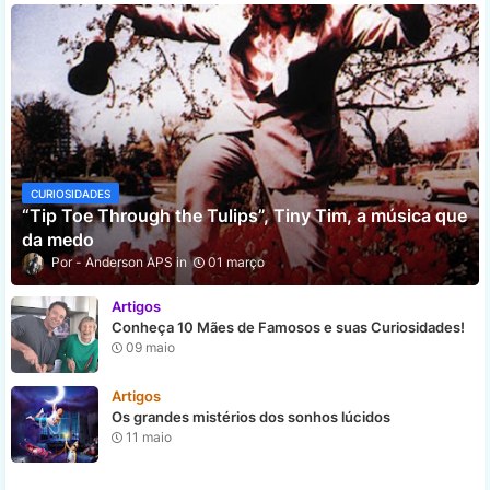
CURIOSIDADES
“Tip Toe Through the Tulips”, Tiny Tim, a música que
da medo
Anderson APS
01 março
Artigos
Conheça 10 Mães de Famosos e suas Curiosidades!
09 maio
Artigos
Os grandes mistérios dos sonhos lúcidos
11 maio