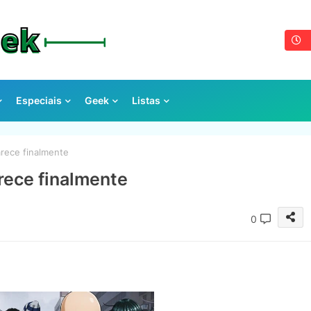
Especiais
Geek
Listas
rece finalmente
rece finalmente
0