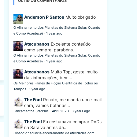
ÚLTIMOS COMENTÁRIOS
Anderson P Santos
Muito obrigado
O Alinhamento dos Planetas do Sistema Solar: Quando
e Como Acontece?
·
1 year ago
Atecubanos
Excelente conteúdo
como sempre, parabéns.
O Alinhamento dos Planetas do Sistema Solar: Quando
e Como Acontece?
·
1 year ago
Atecubanos
Muito Top, gostei muito
das informações, bem...
Os Melhores Filmes de Ficção Científica de Todos os
Tempos
·
1 year ago
The Fool
Renato, me manda um e-mail
cara, vamos botar as...
Lançamentos StarPlus - Abril 2023
·
3 years ago
The Fool
Eu costumava comprar DVDs
na Saraiva antes da...
Cinecolor anuncia encerramento de atividades com