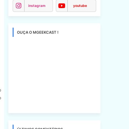
instagram
youtube
OUÇA O MGEEKCAST !
o
o