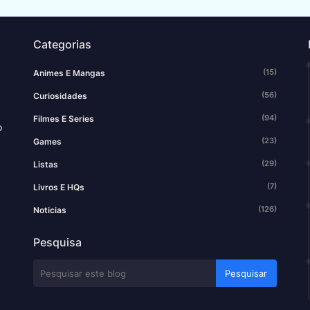
Categorias
(15)
Animes E Mangas
(56)
Curiosidades
(94)
Filmes E Series
o
(23)
Games
(29)
Listas
(7)
Livros E HQs
(126)
Noticias
Pesquisa