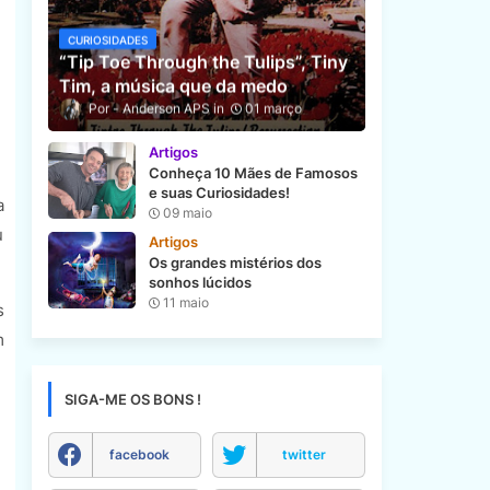
CURIOSIDADES
“Tip Toe Through the Tulips”, Tiny
Tim, a música que da medo
Anderson APS
01 março
Artigos
Conheça 10 Mães de Famosos
e suas Curiosidades!
a
09 maio
u
Artigos
Os grandes mistérios dos
sonhos lúcidos
11 maio
s
m
SIGA-ME OS BONS !
facebook
twitter