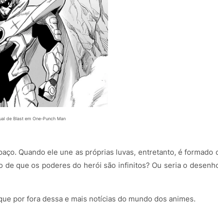
ual de Blast em One-Punch Man
aço. Quando ele une as próprias luvas, entretanto, é formado 
io de que os poderes do herói são infinitos? Ou seria o desenh
que por fora dessa e mais notícias do mundo dos animes.