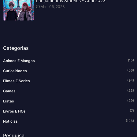
Lançamentos StarPlus - Abril 2023
Abril 05, 2023
Categorias
(15)
Animes E Mangas
(56)
Curiosidades
(94)
Filmes E Series
(23)
Games
(29)
Listas
(7)
Livros E HQs
(126)
Noticias
Pesquisa