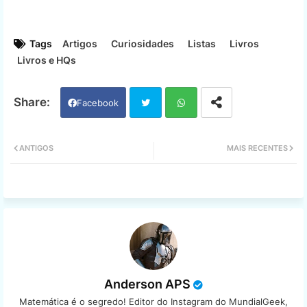
Tags
Artigos
Curiosidades
Listas
Livros
Livros e HQs
Facebook
Twi
Wh
ANTIGOS
MAIS RECENTES
tter
ats
app
Anderson APS
Matemática é o segredo! Editor do Instagram do MundialGeek,