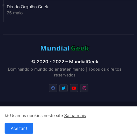
Dia do Orgulho Geek
25 maio
© 2020 - 2022 – MundialGeek
Dominando o mundo do entretenimento | Todos os direitos
reservados
Principal
Categorias
Contato
🍪 Usamos cookies neste site
Saiba mais
Política de Privacidade
Aceitar !
Todos os direitos autorais reservados ©