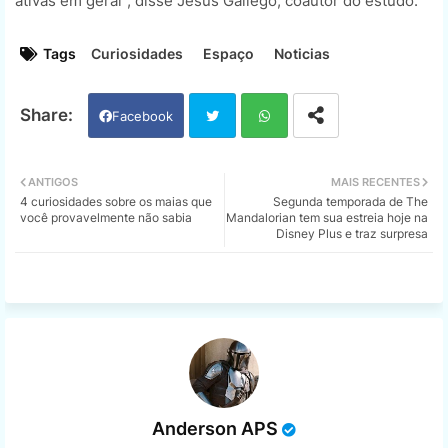
ativas em geral”, disse Jesús Gallego, coautor do estudo.
Tags
Curiosidades
Espaço
Noticias
Facebook
Twi
Wh
ANTIGOS
MAIS RECENTES
4 curiosidades sobre os maias que
Segunda temporada de The
tter
ats
você provavelmente não sabia
Mandalorian tem sua estreia hoje na
Disney Plus e traz surpresa
app
Anderson APS