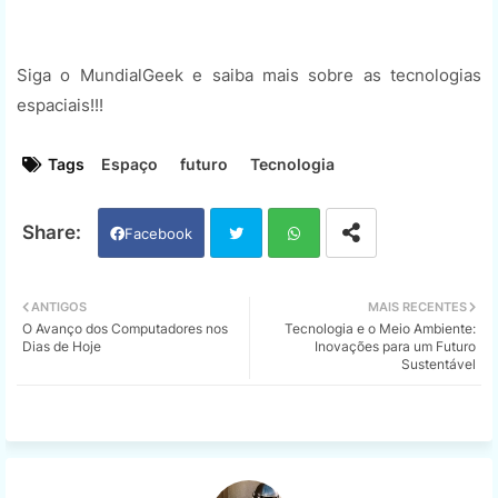
Siga o MundialGeek e saiba mais sobre as tecnologias
espaciais!!!
Tags
Espaço
futuro
Tecnologia
Facebook
Twi
Wh
ANTIGOS
MAIS RECENTES
O Avanço dos Computadores nos
Tecnologia e o Meio Ambiente:
tter
ats
Dias de Hoje
Inovações para um Futuro
Sustentável
app