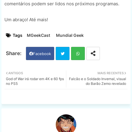
comentários podem ser lidos nos próximos programas.
Um abraço! Até mais!
Tags
MGeekCast
Mundial Geek
Facebook
Twi
Wh
ANTIGOS
MAIS RECENTES
God of War irá rodar em 4K e 60 fps
Falcão e o Soldado Invernal, visual
tter
ats
no PS5
do Barão Zemo revelado
app