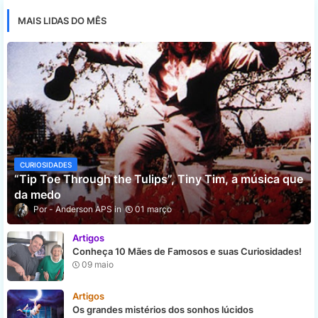
MAIS LIDAS DO MÊS
CURIOSIDADES
“Tip Toe Through the Tulips”, Tiny Tim, a música que
da medo
Anderson APS
01 março
Artigos
Conheça 10 Mães de Famosos e suas Curiosidades!
09 maio
Artigos
Os grandes mistérios dos sonhos lúcidos